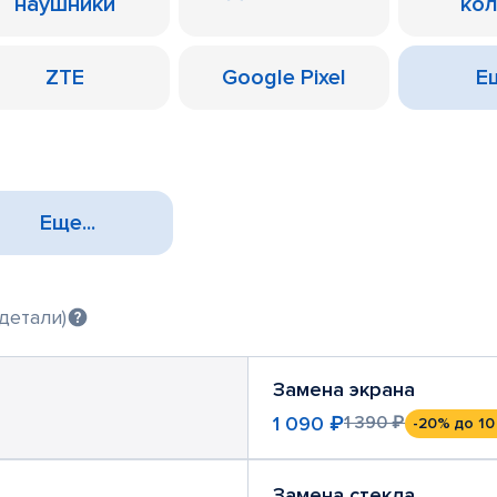
наушники
ко
ZTE
Google Pixel
Ещ
Еще...
детали)
Замена экрана
1 090 ₽
1 390 ₽
-20%
до 10
Замена стекла