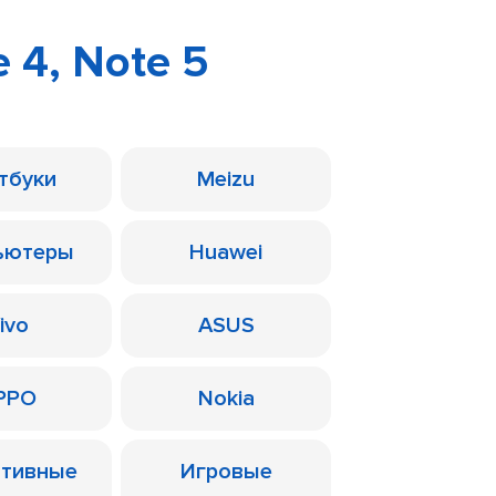
 4, Note 5
тбуки
Meizu
ьютеры
Huawei
ivo
ASUS
PPO
Nokia
ативные
Игровые