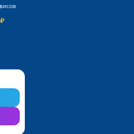
рвисов
 ₽