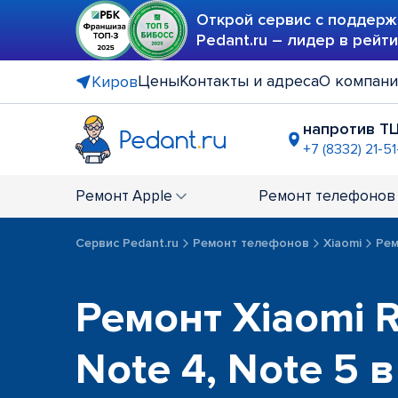
Открой сервис с поддерж
Pedant.ru – лидер в рейт
Цены
Контакты и адреса
О компан
Киров
напротив Т
+7 (8332) 21-5
ТРЦ "Врем
+7 (8332) 21
Ремонт
Apple
Ремонт
телефонов
Сервис Pedant.ru
Ремонт телефонов
Xiaomi
Рем
Ремонт Xiaomi 
Note 4, Note 5 