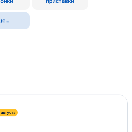
лонки
приставки
е...
 августа