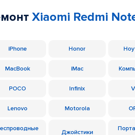
емонт
Xiaomi Redmi Note
iPhone
Honor
Ноу
MacBook
iMac
Комп
POCO
Infinix
V
Lenovo
Motorola
O
еспроводные
Порт
Джойстики