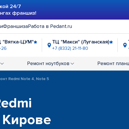
кой 24/7
ингах франшиз!
ии
Франшиза
Работа в Pedant.ru
Ц "Вятка-ЦУМ"
ТЦ "Макси" (Луганская)
1-26
+7 (8332) 21-11-80
я Простора"
ГМ "Макси"
ТРК "Джем
-56-68
+7 (8332) 21-56-76
+7 (8332) 21
Ремонт
ноутбуков
Ремонт
план
онт Redmi Note 4, Note 5
Redmi
в Кирове