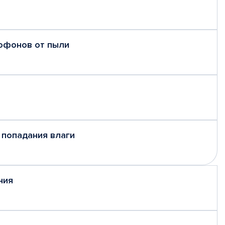
рофонов от пыли
 попадания влаги
ния