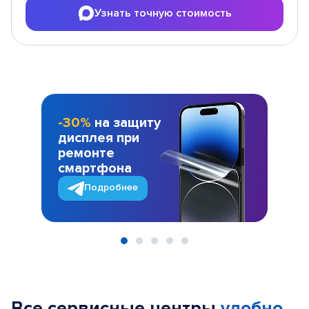
Узнать точную стоимость
-30%
на защиту
дисплея при
ремонте
смартфона
Подробнее
Item
1
of
Все сервисные центры
удобно
5