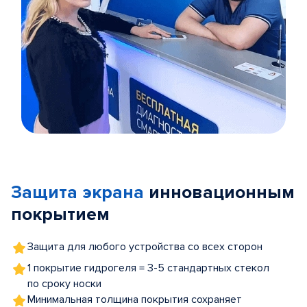
Item
1
of
Защита экрана
инновационным
5
покрытием
Защита для любого устройства со всех сторон
1 покрытие гидрогеля = 3-5 стандартных стекол
по сроку носки
Минимальная толщина покрытия сохраняет