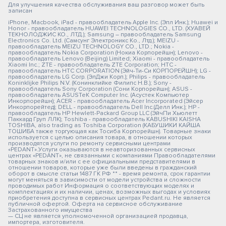
Для улучшения качества обслуживания ваш разговор может быть
записан
iPhone, Macbook, iPad - правообладатель Apple Inc. (Эпл Инк.); Huawei и
Honor - правообладатель HUAWEI TECHNOLOGIES CO., LTD. (ХУАВЕЙ
ТЕКНОЛОДЖИС КО., ЛТД.); Samsung – правообладатель Samsung
Electronics Co. Ltd. (Самсунг Электроникс Ко., Лтд.); MEIZU -
правообладатель MEIZU TECHNOLOGY CO., LTD.; Nokia -
правообладатель Nokia Corporation (Нокиа Корпорейшн); Lenovo -
правообладатель Lenovo (Beijing) Limited; Xiaomi - правообладатель
Xiaomi Inc.; ZTE - правообладатель ZTE Corporation; HTC -
правообладатель HTC CORPORATION (Эйч-Ти-Си КОРПОРЕЙШН); LG -
правообладатель LG Corp. (ЭлДжи Корп.); Philips - правообладатель
Koninklijke Philips N.V. (Конинклийке Филипс Н.В.); Sony -
правообладатель Sony Corporation (Сони Корпорейшн); ASUS -
правообладатель ASUSTeK Computer Inc. (Асустек Компьютер
Инкорпорейшн); ACER - правообладатель Acer Incorporated (Эйсер
Инкорпорейтед); DELL - правообладатель Dell Inc.(Делл Инк.); HP -
правообладатель HP Hewlett-Packard Group LLC (ЭйчПи Хьюлетт
Паккард Груп ЛЛК); Toshiba - правообладатель KABUSHIKI KAISHA
TOSHIBA, also trading as Toshiba Corporation (КАБУШИКИ КАЙША
ТОШИБА также торгующая как Тосиба Корпорейшн). Товарные знаки
используется с целью описания товара, в отношении которых
производятся услуги по ремонту сервисными центрами
«PEDANT».Услуги оказываются в неавторизованных сервисных
центрах «PEDANT», не связанными с компаниями Правообладателями
товарных знаков и/или с ее официальными представителями в
отношении товаров, которые уже были введены в гражданский
оборот в смысле статьи 1487 ГК РФ ** - время ремонта, срок гарантии
могут меняться в зависимости от модели устройства и сложности
проводимых работ Информация о соответствующих моделях и
комплектациях и их наличии, ценах, возможных выгодах и условиях
приобретения доступна в сервисных центрах Pedant.ru. Не является
публичной офертой. Оферта на сервисное обслуживание
Застрахованного имущества
— СЦ не является уполномоченной организацией продавца,
импортера, изготовителя.