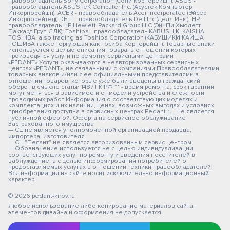
правообладатель Sony Corporation (Сони Корпорейшн); ASUS -
правообладатель ASUSTeK Computer Inc. (Асустек Компьютер
Инкорпорейшн); ACER - правообладатель Acer Incorporated (Эйсер
Инкорпорейтед); DELL - правообладатель Dell Inc.(Делл Инк.); HP -
правообладатель HP Hewlett-Packard Group LLC (ЭйчПи Хьюлетт
Паккард Груп ЛЛК); Toshiba - правообладатель KABUSHIKI KAISHA
TOSHIBA, also trading as Toshiba Corporation (КАБУШИКИ КАЙША
ТОШИБА также торгующая как Тосиба Корпорейшн). Товарные знаки
используется с целью описания товара, в отношении которых
производятся услуги по ремонту сервисными центрами
«PEDANT».Услуги оказываются в неавторизованных сервисных
центрах «PEDANT», не связанными с компаниями Правообладателями
товарных знаков и/или с ее официальными представителями в
отношении товаров, которые уже были введены в гражданский
оборот в смысле статьи 1487 ГК РФ ** - время ремонта, срок гарантии
могут меняться в зависимости от модели устройства и сложности
проводимых работ Информация о соответствующих моделях и
комплектациях и их наличии, ценах, возможных выгодах и условиях
приобретения доступна в сервисных центрах Pedant.ru. Не является
публичной офертой. Оферта на сервисное обслуживание
Застрахованного имущества
— СЦ не является уполномоченной организацией продавца,
импортера, изготовителя.
— СЦ "Педант" не является авторизованным сервис центром.
— Обозначение используется не с целью индивидуализации
соответствующих услуг по ремонту и введения посетителей в
заблуждение, а с целью информирования потребителей о
предоставляемых услугах в отношении техники правообладателей.
Вся информация на сайте носит исключительно информационный
характер.
© 2026 pedant-kirov.ru
Любое использование либо копирование материалов сайта,
элементов дизайна и оформления не допускается.