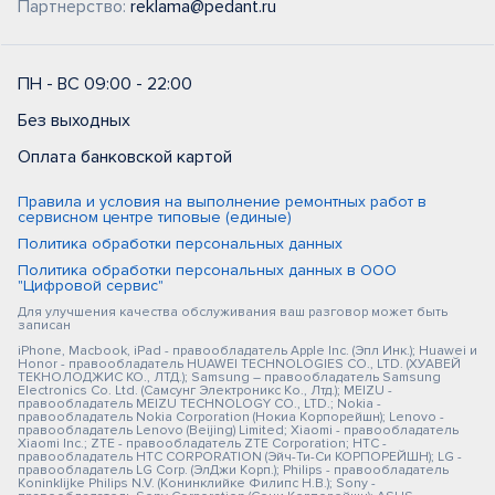
Партнерство:
reklama@pedant.ru
ПН - ВС 09:00 - 22:00
Без выходных
Оплата банковской картой
Правила и условия на выполнение ремонтных работ в
сервисном центре типовые (единые)
Политика обработки персональных данных
Политика обработки персональных данных в ООО
"Цифровой сервис"
Для улучшения качества обслуживания ваш разговор может быть
записан
iPhone, Macbook, iPad - правообладатель Apple Inc. (Эпл Инк.); Huawei и
Honor - правообладатель HUAWEI TECHNOLOGIES CO., LTD. (ХУАВЕЙ
ТЕКНОЛОДЖИС КО., ЛТД.); Samsung – правообладатель Samsung
Electronics Co. Ltd. (Самсунг Электроникс Ко., Лтд.); MEIZU -
правообладатель MEIZU TECHNOLOGY CO., LTD.; Nokia -
правообладатель Nokia Corporation (Нокиа Корпорейшн); Lenovo -
правообладатель Lenovo (Beijing) Limited; Xiaomi - правообладатель
Xiaomi Inc.; ZTE - правообладатель ZTE Corporation; HTC -
правообладатель HTC CORPORATION (Эйч-Ти-Си КОРПОРЕЙШН); LG -
правообладатель LG Corp. (ЭлДжи Корп.); Philips - правообладатель
Koninklijke Philips N.V. (Конинклийке Филипс Н.В.); Sony -