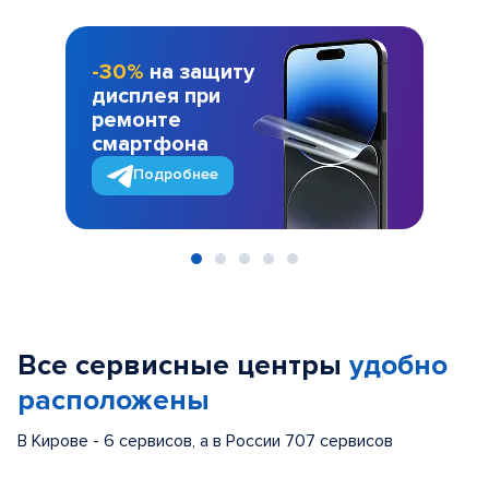
-30%
на защиту
дисплея при
ремонте
смартфона
Подробнее
Item
1
of
Все сервисные центры
удобно
5
расположены
В Кирове - 6 сервисов, а в России 707 сервисов