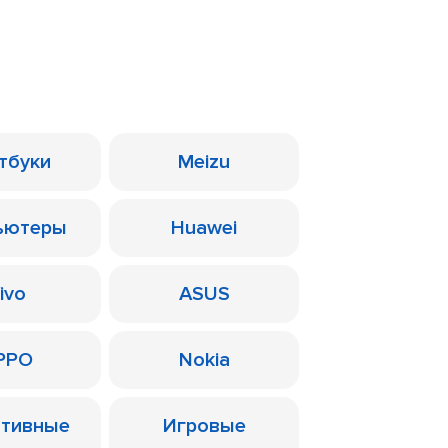
тбуки
Meizu
ьютеры
Huawei
ivo
ASUS
PPO
Nokia
ативные
Игровые