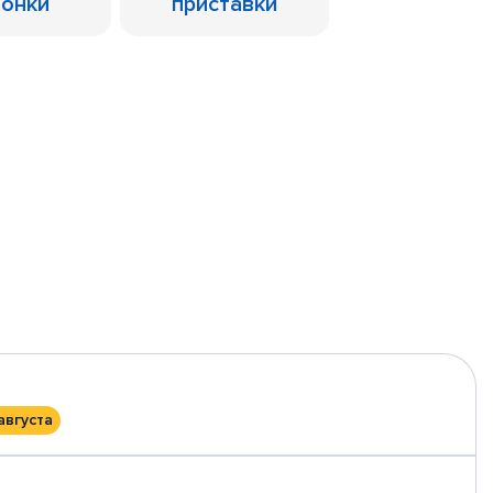
лонки
приставки
августа