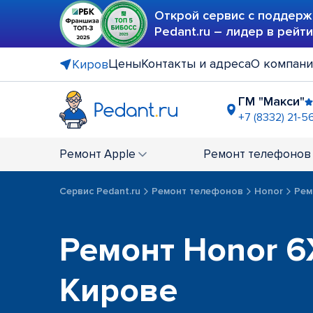
Открой сервис с поддерж
Pedant.ru – лидер в рейт
Цены
Контакты и адреса
О компан
Киров
ГМ "Макси"
+7 (8332) 21-5
ТЦ "Макси"
+7 (8332) 21-
Ремонт
Apple
Ремонт
телефонов
Сервис Pedant.ru
Ремонт телефонов
Honor
Рем
Ремонт Honor 6
Кирове