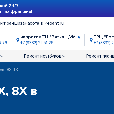
кой 24/7
ингах франшиз!
ии
Франшиза
Работа в Pedant.ru
напротив ТЦ "Вятка-ЦУМ"
ТРЦ "Вре
6-76
+7 (8332) 21-51-26
+7 (8332) 
 (Луганская)
ТРЦ "Глобус"
ТРК "Джем 
11-80
+7 (8332) 21-10-91
+7 (8332) 21-
Ремонт
ноутбуков
Ремонт
план
онт 6X, 8X
X, 8X в