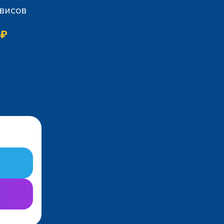
рвисов
 ₽