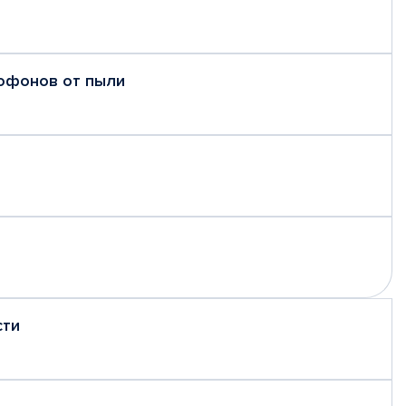
рофонов от пыли
сти