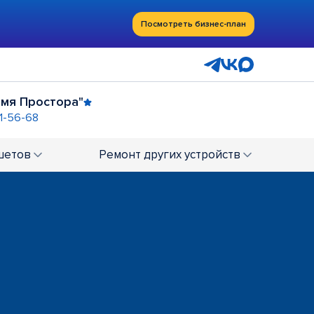
Посмотреть бизнес-план
мя Простора"
21-56-68
Сити"
77-25
шетов
Ремонт
других устройств