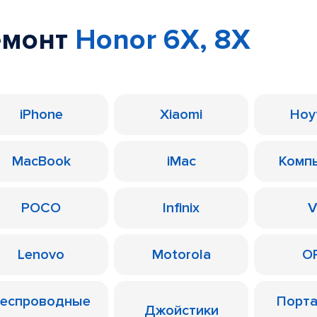
емонт
Honor 6X, 8X
iPhone
Xiaomi
Ноу
MacBook
iMac
Комп
POCO
Infinix
V
Lenovo
Motorola
O
еспроводные
Порт
Джойстики