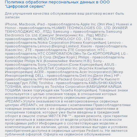
Политика обработки персональных данных в ООО
"Цифровой сервис"
Для улучшения качества обслуживания ваш разговор может быть
записан
iPhone, Macbook, iPad - правообладатель Apple Inc. (Эпл Инк.); Huawei и
Honor - правообладатель HUAWEI TECHNOLOGIES CO., LTD. (ХУАВЕЙ
ТЕКНОЛОДЖИС КО., ЛТД.); Samsung – правообладатель Samsung
Electronics Co. Ltd. (Самсунг Электроникс Ко., Лтд.); MEIZU -
правообладатель MEIZU TECHNOLOGY CO., LTD.; Nokia -
правообладатель Nokia Corporation (Нокиа Корпорейшн); Lenovo -
правообладатель Lenovo (Beijing) Limited; Xiaomi - правообладатель
Xiaomi Inc.; ZTE - правообладатель ZTE Corporation; HTC -
правообладатель HTC CORPORATION (Эйч-Ти-Си КОРПОРЕЙШН); LG -
правообладатель LG Corp. (ЭлДжи Корп.); Philips - правообладатель
Koninklijke Philips N.V. (Конинклийке Филипс Н.В.); Sony -
правообладатель Sony Corporation (Сони Корпорейшн); ASUS -
правообладатель ASUSTeK Computer Inc. (Асустек Компьютер
Инкорпорейшн); ACER - правообладатель Acer Incorporated (Эйсер
Инкорпорейтед); DELL - правообладатель Dell Inc.(Делл Инк.); HP -
правообладатель HP Hewlett-Packard Group LLC (ЭйчПи Хьюлетт
Паккард Груп ЛЛК); Toshiba - правообладатель KABUSHIKI KAISHA
TOSHIBA, also trading as Toshiba Corporation (КАБУШИКИ КАЙША
ТОШИБА также торгующая как Тосиба Корпорейшн). Товарные знаки
используется с целью описания товара, в отношении которых
производятся услуги по ремонту сервисными центрами
«PEDANT».Услуги оказываются в неавторизованных сервисных
центрах «PEDANT», не связанными с компаниями Правообладателями
товарных знаков и/или с ее официальными представителями в
отношении товаров, которые уже были введены в гражданский
оборот в смысле статьи 1487 ГК РФ ** - время ремонта, срок гарантии
могут меняться в зависимости от модели устройства и сложности
проводимых работ Информация о соответствующих моделях и
комплектациях и их наличии, ценах, возможных выгодах и условиях
приобретения доступна в сервисных центрах Pedant.ru. Не является
публичной офертой. Оферта на сервисное обслуживание