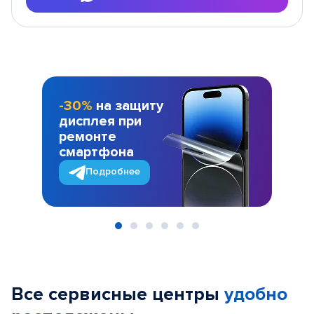
-30%
на защиту
дисплея при
ремонте
смартфона
Подробнее
Item
1
of
Все сервисные центры
удобно
6