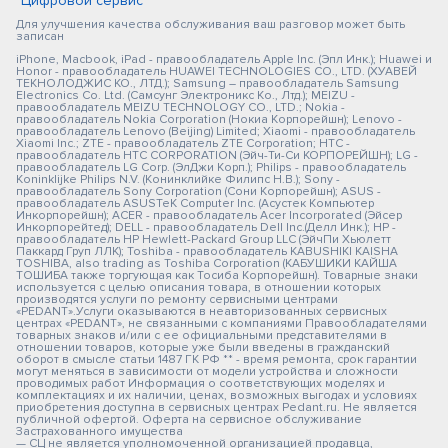
"Цифровой сервис"
Для улучшения качества обслуживания ваш разговор может быть
записан
iPhone, Macbook, iPad - правообладатель Apple Inc. (Эпл Инк.); Huawei и
Honor - правообладатель HUAWEI TECHNOLOGIES CO., LTD. (ХУАВЕЙ
ТЕКНОЛОДЖИС КО., ЛТД.); Samsung – правообладатель Samsung
Electronics Co. Ltd. (Самсунг Электроникс Ко., Лтд.); MEIZU -
правообладатель MEIZU TECHNOLOGY CO., LTD.; Nokia -
правообладатель Nokia Corporation (Нокиа Корпорейшн); Lenovo -
правообладатель Lenovo (Beijing) Limited; Xiaomi - правообладатель
Xiaomi Inc.; ZTE - правообладатель ZTE Corporation; HTC -
правообладатель HTC CORPORATION (Эйч-Ти-Си КОРПОРЕЙШН); LG -
правообладатель LG Corp. (ЭлДжи Корп.); Philips - правообладатель
Koninklijke Philips N.V. (Конинклийке Филипс Н.В.); Sony -
правообладатель Sony Corporation (Сони Корпорейшн); ASUS -
правообладатель ASUSTeK Computer Inc. (Асустек Компьютер
Инкорпорейшн); ACER - правообладатель Acer Incorporated (Эйсер
Инкорпорейтед); DELL - правообладатель Dell Inc.(Делл Инк.); HP -
правообладатель HP Hewlett-Packard Group LLC (ЭйчПи Хьюлетт
Паккард Груп ЛЛК); Toshiba - правообладатель KABUSHIKI KAISHA
TOSHIBA, also trading as Toshiba Corporation (КАБУШИКИ КАЙША
ТОШИБА также торгующая как Тосиба Корпорейшн). Товарные знаки
используется с целью описания товара, в отношении которых
производятся услуги по ремонту сервисными центрами
«PEDANT».Услуги оказываются в неавторизованных сервисных
центрах «PEDANT», не связанными с компаниями Правообладателями
товарных знаков и/или с ее официальными представителями в
отношении товаров, которые уже были введены в гражданский
оборот в смысле статьи 1487 ГК РФ ** - время ремонта, срок гарантии
могут меняться в зависимости от модели устройства и сложности
проводимых работ Информация о соответствующих моделях и
комплектациях и их наличии, ценах, возможных выгодах и условиях
приобретения доступна в сервисных центрах Pedant.ru. Не является
публичной офертой. Оферта на сервисное обслуживание
Застрахованного имущества
— СЦ не является уполномоченной организацией продавца,