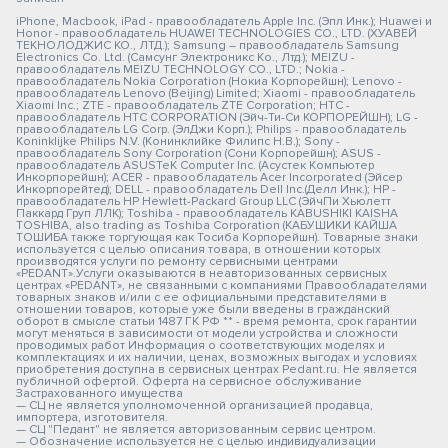
iPhone, Macbook, iPad - правообладатель Apple Inc. (Эпл Инк.); Huawei и
Honor - правообладатель HUAWEI TECHNOLOGIES CO., LTD. (ХУАВЕЙ
ТЕКНОЛОДЖИС КО., ЛТД.); Samsung – правообладатель Samsung
Electronics Co. Ltd. (Самсунг Электроникс Ко., Лтд.); MEIZU -
правообладатель MEIZU TECHNOLOGY CO., LTD.; Nokia -
правообладатель Nokia Corporation (Нокиа Корпорейшн); Lenovo -
правообладатель Lenovo (Beijing) Limited; Xiaomi - правообладатель
Xiaomi Inc.; ZTE - правообладатель ZTE Corporation; HTC -
правообладатель HTC CORPORATION (Эйч-Ти-Си КОРПОРЕЙШН); LG -
правообладатель LG Corp. (ЭлДжи Корп.); Philips - правообладатель
Koninklijke Philips N.V. (Конинклийке Филипс Н.В.); Sony -
правообладатель Sony Corporation (Сони Корпорейшн); ASUS -
правообладатель ASUSTeK Computer Inc. (Асустек Компьютер
Инкорпорейшн); ACER - правообладатель Acer Incorporated (Эйсер
Инкорпорейтед); DELL - правообладатель Dell Inc.(Делл Инк.); HP -
правообладатель HP Hewlett-Packard Group LLC (ЭйчПи Хьюлетт
Паккард Груп ЛЛК); Toshiba - правообладатель KABUSHIKI KAISHA
TOSHIBA, also trading as Toshiba Corporation (КАБУШИКИ КАЙША
ТОШИБА также торгующая как Тосиба Корпорейшн). Товарные знаки
используется с целью описания товара, в отношении которых
производятся услуги по ремонту сервисными центрами
«PEDANT».Услуги оказываются в неавторизованных сервисных
центрах «PEDANT», не связанными с компаниями Правообладателями
товарных знаков и/или с ее официальными представителями в
отношении товаров, которые уже были введены в гражданский
оборот в смысле статьи 1487 ГК РФ ** - время ремонта, срок гарантии
могут меняться в зависимости от модели устройства и сложности
проводимых работ Информация о соответствующих моделях и
комплектациях и их наличии, ценах, возможных выгодах и условиях
приобретения доступна в сервисных центрах Pedant.ru. Не является
публичной офертой. Оферта на сервисное обслуживание
Застрахованного имущества
— СЦ не является уполномоченной организацией продавца,
импортера, изготовителя.
— СЦ "Педант" не является авторизованным сервис центром.
— Обозначение используется не с целью индивидуализации