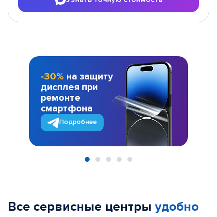
-30%
на защиту
дисплея при
ремонте
смартфона
Подробнее
Item
1
of
Все сервисные центры
удобно
5