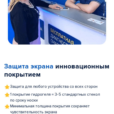
Item
1
of
Защита экрана
инновационным
5
покрытием
Защита для любого устройства со всех сторон
1 покрытие гидрогеля = 3-5 стандартных стекол
по сроку носки
Минимальная толщина покрытия сохраняет
чувствительность экрана