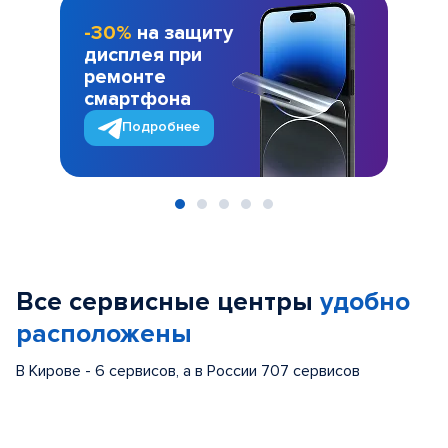
-30%
на защиту
дисплея при
ремонте
смартфона
Подробнее
Item
1
of
Все сервисные центры
удобно
5
расположены
В Кирове - 6 сервисов, а в России 707 сервисов