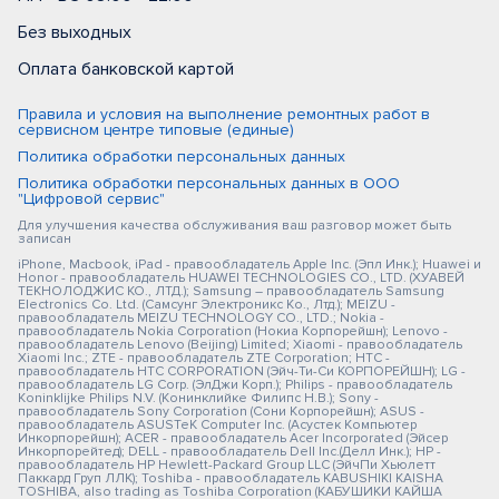
Без выходных
Оплата банковской картой
Правила и условия на выполнение ремонтных работ в
сервисном центре типовые (единые)
Политика обработки персональных данных
Политика обработки персональных данных в ООО
"Цифровой сервис"
Для улучшения качества обслуживания ваш разговор может быть
записан
iPhone, Macbook, iPad - правообладатель Apple Inc. (Эпл Инк.); Huawei и
Honor - правообладатель HUAWEI TECHNOLOGIES CO., LTD. (ХУАВЕЙ
ТЕКНОЛОДЖИС КО., ЛТД.); Samsung – правообладатель Samsung
Electronics Co. Ltd. (Самсунг Электроникс Ко., Лтд.); MEIZU -
правообладатель MEIZU TECHNOLOGY CO., LTD.; Nokia -
правообладатель Nokia Corporation (Нокиа Корпорейшн); Lenovo -
правообладатель Lenovo (Beijing) Limited; Xiaomi - правообладатель
Xiaomi Inc.; ZTE - правообладатель ZTE Corporation; HTC -
правообладатель HTC CORPORATION (Эйч-Ти-Си КОРПОРЕЙШН); LG -
правообладатель LG Corp. (ЭлДжи Корп.); Philips - правообладатель
Koninklijke Philips N.V. (Конинклийке Филипс Н.В.); Sony -
правообладатель Sony Corporation (Сони Корпорейшн); ASUS -
правообладатель ASUSTeK Computer Inc. (Асустек Компьютер
Инкорпорейшн); ACER - правообладатель Acer Incorporated (Эйсер
Инкорпорейтед); DELL - правообладатель Dell Inc.(Делл Инк.); HP -
правообладатель HP Hewlett-Packard Group LLC (ЭйчПи Хьюлетт
Паккард Груп ЛЛК); Toshiba - правообладатель KABUSHIKI KAISHA
TOSHIBA, also trading as Toshiba Corporation (КАБУШИКИ КАЙША