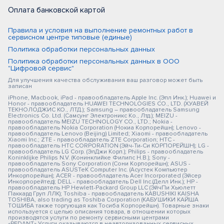
Оплата банковской картой
Правила и условия на выполнение ремонтных работ в
сервисном центре типовые (единые)
Политика обработки персональных данных
Политика обработки персональных данных в ООО
"Цифровой сервис"
Для улучшения качества обслуживания ваш разговор может быть
записан
iPhone, Macbook, iPad - правообладатель Apple Inc. (Эпл Инк.); Huawei и
Honor - правообладатель HUAWEI TECHNOLOGIES CO., LTD. (ХУАВЕЙ
ТЕКНОЛОДЖИС КО., ЛТД.); Samsung – правообладатель Samsung
Electronics Co. Ltd. (Самсунг Электроникс Ко., Лтд.); MEIZU -
правообладатель MEIZU TECHNOLOGY CO., LTD.; Nokia -
правообладатель Nokia Corporation (Нокиа Корпорейшн); Lenovo -
правообладатель Lenovo (Beijing) Limited; Xiaomi - правообладатель
Xiaomi Inc.; ZTE - правообладатель ZTE Corporation; HTC -
правообладатель HTC CORPORATION (Эйч-Ти-Си КОРПОРЕЙШН); LG -
правообладатель LG Corp. (ЭлДжи Корп.); Philips - правообладатель
Koninklijke Philips N.V. (Конинклийке Филипс Н.В.); Sony -
правообладатель Sony Corporation (Сони Корпорейшн); ASUS -
правообладатель ASUSTeK Computer Inc. (Асустек Компьютер
Инкорпорейшн); ACER - правообладатель Acer Incorporated (Эйсер
Инкорпорейтед); DELL - правообладатель Dell Inc.(Делл Инк.); HP -
правообладатель HP Hewlett-Packard Group LLC (ЭйчПи Хьюлетт
Паккард Груп ЛЛК); Toshiba - правообладатель KABUSHIKI KAISHA
TOSHIBA, also trading as Toshiba Corporation (КАБУШИКИ КАЙША
ТОШИБА также торгующая как Тосиба Корпорейшн). Товарные знаки
используется с целью описания товара, в отношении которых
производятся услуги по ремонту сервисными центрами
«PEDANT».Услуги оказываются в неавторизованных сервисных