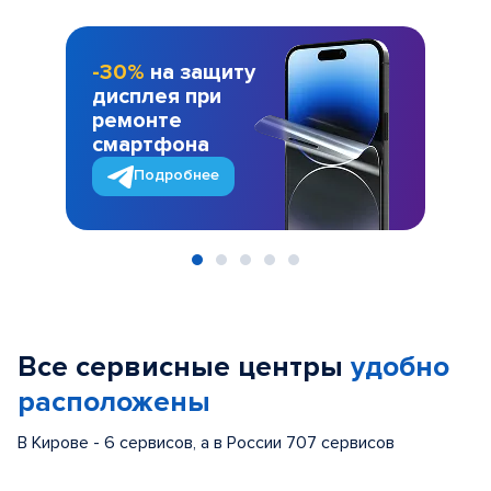
-30%
на защиту
дисплея при
ремонте
смартфона
Подробнее
Item
1
of
Все сервисные центры
удобно
5
расположены
В Кирове - 6 сервисов, а в России 707 сервисов