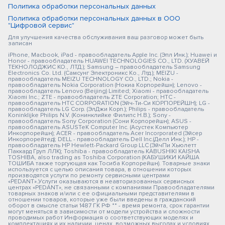
Политика обработки персональных данных
Политика обработки персональных данных в ООО
"Цифровой сервис"
Для улучшения качества обслуживания ваш разговор может быть
записан
iPhone, Macbook, iPad - правообладатель Apple Inc. (Эпл Инк.); Huawei и
Honor - правообладатель HUAWEI TECHNOLOGIES CO., LTD. (ХУАВЕЙ
ТЕКНОЛОДЖИС КО., ЛТД.); Samsung – правообладатель Samsung
Electronics Co. Ltd. (Самсунг Электроникс Ко., Лтд.); MEIZU -
правообладатель MEIZU TECHNOLOGY CO., LTD.; Nokia -
правообладатель Nokia Corporation (Нокиа Корпорейшн); Lenovo -
правообладатель Lenovo (Beijing) Limited; Xiaomi - правообладатель
Xiaomi Inc.; ZTE - правообладатель ZTE Corporation; HTC -
правообладатель HTC CORPORATION (Эйч-Ти-Си КОРПОРЕЙШН); LG -
правообладатель LG Corp. (ЭлДжи Корп.); Philips - правообладатель
Koninklijke Philips N.V. (Конинклийке Филипс Н.В.); Sony -
правообладатель Sony Corporation (Сони Корпорейшн); ASUS -
правообладатель ASUSTeK Computer Inc. (Асустек Компьютер
Инкорпорейшн); ACER - правообладатель Acer Incorporated (Эйсер
Инкорпорейтед); DELL - правообладатель Dell Inc.(Делл Инк.); HP -
правообладатель HP Hewlett-Packard Group LLC (ЭйчПи Хьюлетт
Паккард Груп ЛЛК); Toshiba - правообладатель KABUSHIKI KAISHA
TOSHIBA, also trading as Toshiba Corporation (КАБУШИКИ КАЙША
ТОШИБА также торгующая как Тосиба Корпорейшн). Товарные знаки
используется с целью описания товара, в отношении которых
производятся услуги по ремонту сервисными центрами
«PEDANT».Услуги оказываются в неавторизованных сервисных
центрах «PEDANT», не связанными с компаниями Правообладателями
товарных знаков и/или с ее официальными представителями в
отношении товаров, которые уже были введены в гражданский
оборот в смысле статьи 1487 ГК РФ ** - время ремонта, срок гарантии
могут меняться в зависимости от модели устройства и сложности
проводимых работ Информация о соответствующих моделях и
комплектациях и их наличии, ценах, возможных выгодах и условиях