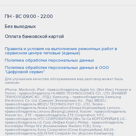
ПН - ВС 09:00 - 22:00
Без выходных
Оплата банковской картой
Правила и условия на выполнение ремонтных работ в
сервисном центре типовые (единые)
Политика обработки персональных данных
Политика обработки персональных данных в ООО
"Цифровой сервис"
Для улучшения качества обслуживания ваш разговор может быть
записан
iPhone, Macbook, iPad - правообладатель Apple Inc. (Эпл Инк.); Huawei и
Honor - правообладатель HUAWEI TECHNOLOGIES CO., LTD. (ХУАВЕЙ
ТЕКНОЛОДЖИС КО., ЛТД.); Samsung – правообладатель Samsung
Electronics Co. Ltd. (Самсунг Электроникс Ко., Лтд.); MEIZU -
правообладатель MEIZU TECHNOLOGY CO., LTD.; Nokia -
правообладатель Nokia Corporation (Нокиа Корпорейшн); Lenovo -
правообладатель Lenovo (Beijing) Limited; Xiaomi - правообладатель
Xiaomi Inc.; ZTE - правообладатель ZTE Corporation; HTC -
правообладатель HTC CORPORATION (Эйч-Ти-Си КОРПОРЕЙШН); LG -
правообладатель LG Corp. (ЭлДжи Корп.); Philips - правообладатель
Koninklijke Philips N.V. (Конинклийке Филипс Н.В.); Sony -
правообладатель Sony Corporation (Сони Корпорейшн); ASUS -
правообладатель ASUSTeK Computer Inc. (Асустек Компьютер