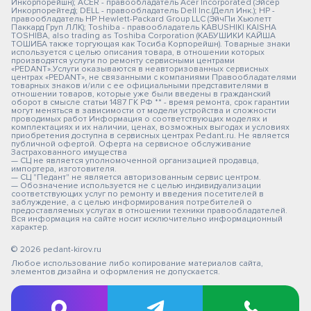
Инкорпорейшн); ACER - правообладатель Acer Incorporated (Эйсер
Инкорпорейтед); DELL - правообладатель Dell Inc.(Делл Инк.); HP -
правообладатель HP Hewlett-Packard Group LLC (ЭйчПи Хьюлетт
Паккард Груп ЛЛК); Toshiba - правообладатель KABUSHIKI KAISHA
TOSHIBA, also trading as Toshiba Corporation (КАБУШИКИ КАЙША
ТОШИБА также торгующая как Тосиба Корпорейшн). Товарные знаки
используется с целью описания товара, в отношении которых
производятся услуги по ремонту сервисными центрами
«PEDANT».Услуги оказываются в неавторизованных сервисных
центрах «PEDANT», не связанными с компаниями Правообладателями
товарных знаков и/или с ее официальными представителями в
отношении товаров, которые уже были введены в гражданский
оборот в смысле статьи 1487 ГК РФ ** - время ремонта, срок гарантии
могут меняться в зависимости от модели устройства и сложности
проводимых работ Информация о соответствующих моделях и
комплектациях и их наличии, ценах, возможных выгодах и условиях
приобретения доступна в сервисных центрах Pedant.ru. Не является
публичной офертой. Оферта на сервисное обслуживание
Застрахованного имущества
— СЦ не является уполномоченной организацией продавца,
импортера, изготовителя.
— СЦ "Педант" не является авторизованным сервис центром.
— Обозначение используется не с целью индивидуализации
соответствующих услуг по ремонту и введения посетителей в
заблуждение, а с целью информирования потребителей о
предоставляемых услугах в отношении техники правообладателей.
Вся информация на сайте носит исключительно информационный
характер.
© 2026 pedant-kirov.ru
Любое использование либо копирование материалов сайта,
элементов дизайна и оформления не допускается.