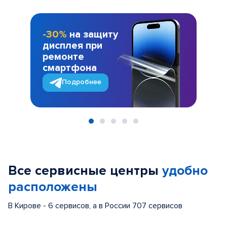
-30%
на защиту
дисплея при
ремонте
смартфона
Подробнее
Item
1
of
Все сервисные центры
удобно
5
расположены
В Кирове - 6 сервисов, а в России 707 сервисов