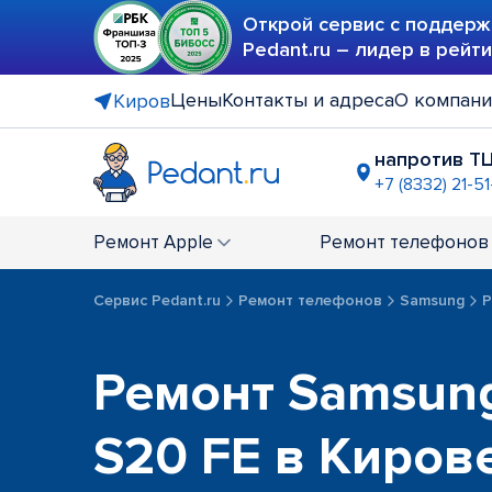
Открой сервис с поддерж
Pedant.ru – лидер в рейт
Цены
Контакты и адреса
О компан
Киров
напротив Т
+7 (8332) 21-5
ТЦ "Макси"
+7 (8332) 21-
Ремонт
Apple
Ремонт
телефонов
Сервис Pedant.ru
Ремонт телефонов
Samsung
Р
Ремонт Samsung
S20 FE в Киров