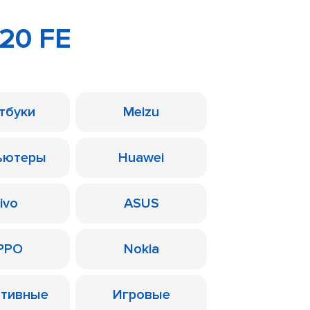
20 FE
тбуки
Meizu
ьютеры
Huawei
ivo
ASUS
PPO
Nokia
ативные
Игровые