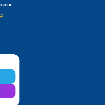
рвисов
 ₽