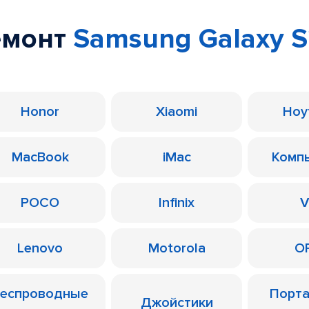
емонт
Samsung Galaxy S
Honor
Xiaomi
Ноу
MacBook
iMac
Комп
POCO
Infinix
V
Lenovo
Motorola
O
еспроводные
Порт
Джойстики