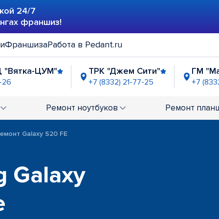
кой 24/7
ингах франшиз!
ии
Франшиза
Работа в Pedant.ru
Ц "Вятка-ЦУМ"
ТРК "Джем Сити"
ГМ "М
1-26
+7 (8332) 21-77-25
+7 (833
 (Луганская)
ТРЦ "Глобус"
11-80
+7 (8332) 21-10-91
Ремонт
ноутбуков
Ремонт
план
емонт Galaxy S20 FE
 Galaxy
е