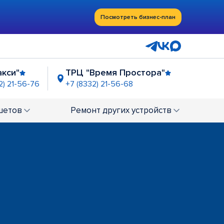
Посмотреть бизнес-план
акси"
ТРЦ "Время Простора"
2) 21-56-76
+7 (8332) 21-56-68
шетов
Ремонт
других устройств