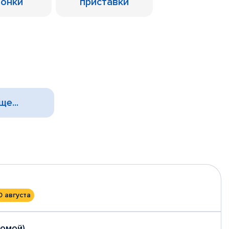
лонки
приставки
ще...
0 августа
домой)