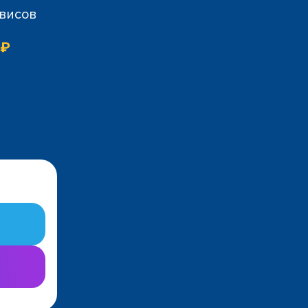
рвисов
 ₽