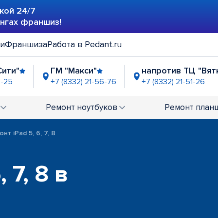
кой 24/7
ингах франшиз!
ии
Франшиза
Работа в Pedant.ru
Сити"
ГМ "Макси"
напротив ТЦ "Вят
7-25
+7 (8332) 21-56-76
+7 (8332) 21-51-26
я Простора"
ТРЦ "Глобус"
-56-68
+7 (8332) 21-10-91
Ремонт
ноутбуков
Ремонт
план
нт iPad 5, 6, 7, 8
 7, 8 в