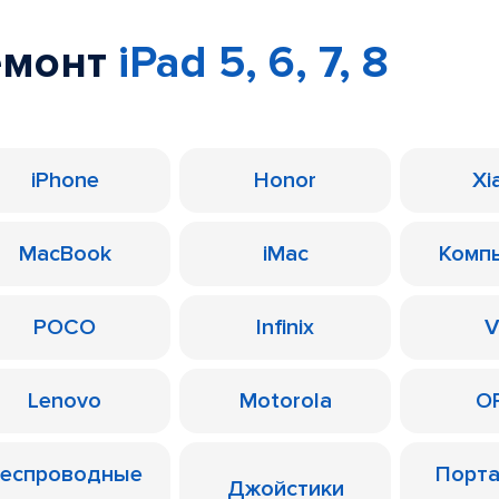
емонт
iPad 5, 6, 7, 8
iPhone
Honor
Xi
MacBook
iMac
Комп
POCO
Infinix
V
Lenovo
Motorola
O
еспроводные
Порт
Джойстики