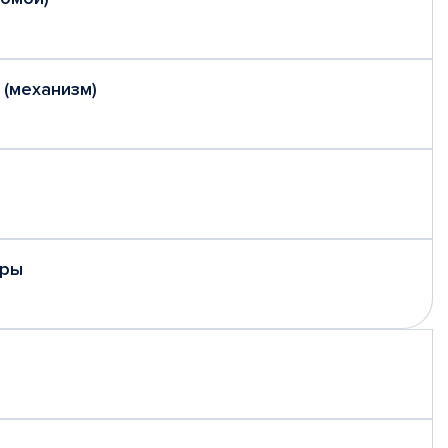
 (механизм)
еры