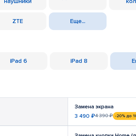
наушники
ко
ZTE
Еще...
iPad 6
iPad 8
Е
Замена экрана
3 490 ₽
4 390 ₽
-20%
до 1
Замена кнопки Home (