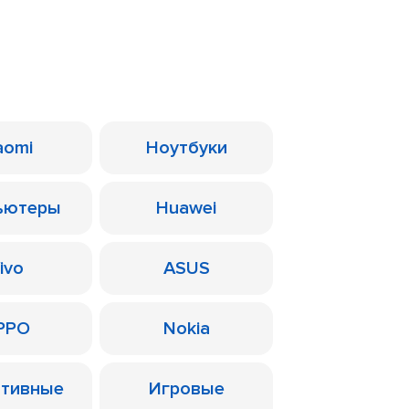
aomi
Ноутбуки
ьютеры
Huawei
ivo
ASUS
PPO
Nokia
ативные
Игровые