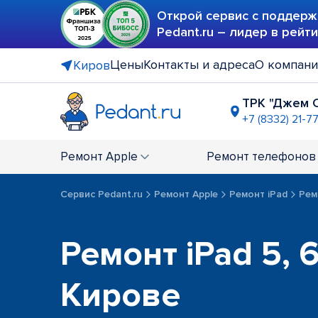
Открой сервис с поддерж
Pedant.ru – лидер в рейт
Цены
Контакты и адреса
О компан
Киров
ТРК "Джем 
+7 (8332) 21-7
ТРЦ "Врем
+7 (8332) 21
Ремонт
Apple
Ремонт
телефонов
Сервис Pedant.ru
Ремонт Apple
Ремонт iPad
Ремо
Ремонт iPad 5, 6,
Кирове