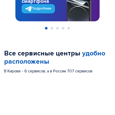
смартфона
Подробнее
Item
1
of
Все сервисные центры
удобно
5
расположены
В Кирове - 6 сервисов, а в России 707 сервисов