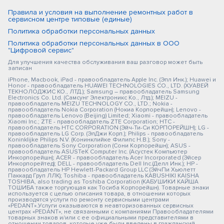
Правила и условия на выполнение ремонтных работ в
сервисном центре типовые (единые)
Политика обработки персональных данных
Политика обработки персональных данных в ООО
"Цифровой сервис"
Для улучшения качества обслуживания ваш разговор может быть
записан
iPhone, Macbook, iPad - правообладатель Apple Inc. (Эпл Инк.); Huawei и
Honor - правообладатель HUAWEI TECHNOLOGIES CO., LTD. (ХУАВЕЙ
ТЕКНОЛОДЖИС КО., ЛТД.); Samsung – правообладатель Samsung
Electronics Co. Ltd. (Самсунг Электроникс Ко., Лтд.); MEIZU -
правообладатель MEIZU TECHNOLOGY CO., LTD.; Nokia -
правообладатель Nokia Corporation (Нокиа Корпорейшн); Lenovo -
правообладатель Lenovo (Beijing) Limited; Xiaomi - правообладатель
Xiaomi Inc.; ZTE - правообладатель ZTE Corporation; HTC -
правообладатель HTC CORPORATION (Эйч-Ти-Си КОРПОРЕЙШН); LG -
правообладатель LG Corp. (ЭлДжи Корп.); Philips - правообладатель
Koninklijke Philips N.V. (Конинклийке Филипс Н.В.); Sony -
правообладатель Sony Corporation (Сони Корпорейшн); ASUS -
правообладатель ASUSTeK Computer Inc. (Асустек Компьютер
Инкорпорейшн); ACER - правообладатель Acer Incorporated (Эйсер
Инкорпорейтед); DELL - правообладатель Dell Inc.(Делл Инк.); HP -
правообладатель HP Hewlett-Packard Group LLC (ЭйчПи Хьюлетт
Паккард Груп ЛЛК); Toshiba - правообладатель KABUSHIKI KAISHA
TOSHIBA, also trading as Toshiba Corporation (КАБУШИКИ КАЙША
ТОШИБА также торгующая как Тосиба Корпорейшн). Товарные знаки
используется с целью описания товара, в отношении которых
производятся услуги по ремонту сервисными центрами
«PEDANT».Услуги оказываются в неавторизованных сервисных
центрах «PEDANT», не связанными с компаниями Правообладателями
товарных знаков и/или с ее официальными представителями в
отношении товаров, которые уже были введены в гражданский