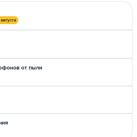
 августа
рофонов от пыли
ния