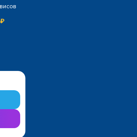
рвисов
 ₽