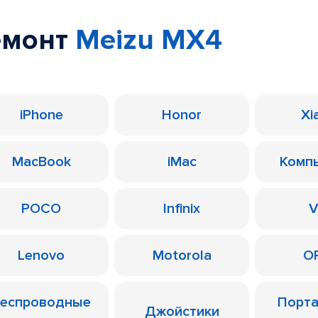
емонт
Meizu MX4
iPhone
Honor
Xi
MacBook
iMac
Комп
POCO
Infinix
V
Lenovo
Motorola
O
еспроводные
Порт
Джойстики