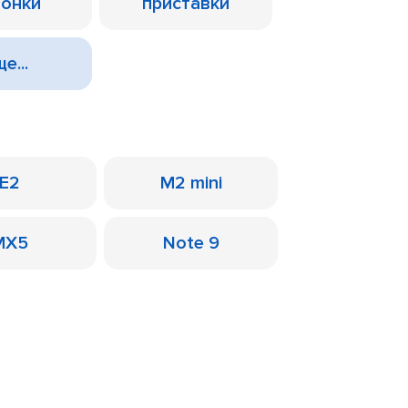
лонки
приставки
е...
E2
M2 mini
MX5
Note 9