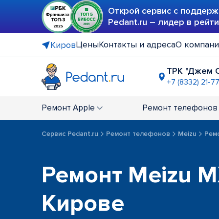
Открой сервис с поддерж
Pedant.ru – лидер в рейт
Цены
Контакты и адреса
О компан
Киров
ТРК "Джем 
+7 (8332) 21-7
ТРЦ "Врем
+7 (8332) 21
Ремонт
Apple
Ремонт
телефонов
Сервис Pedant.ru
Ремонт телефонов
Meizu
Рем
Ремонт Meizu M
Кирове