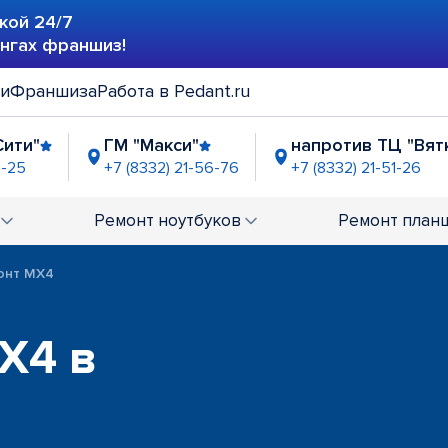
кой 24/7
ингах франшиз!
ии
Франшиза
Работа в Pedant.ru
Сити"
ГМ "Макси"
напротив ТЦ "Вят
7-25
+7 (8332) 21-56-76
+7 (8332) 21-51-26
я Простора"
ТРЦ "Глобус"
-56-68
+7 (8332) 21-10-91
Ремонт
ноутбуков
Ремонт
план
онт MX4
X4 в