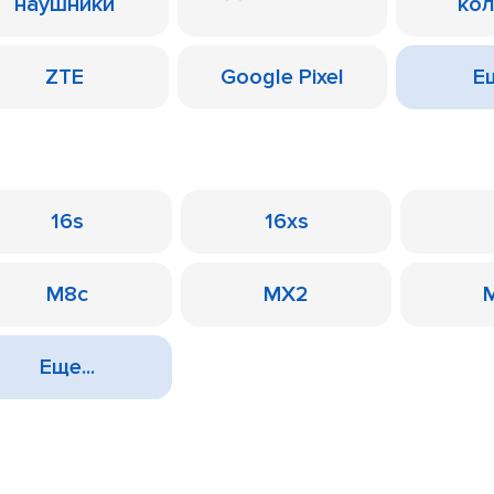
наушники
ко
ZTE
Google Pixel
Ещ
16s
16xs
M8c
MX2
Еще...