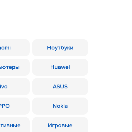
aomi
Ноутбуки
ьютеры
Huawei
ivo
ASUS
PPO
Nokia
ативные
Игровые