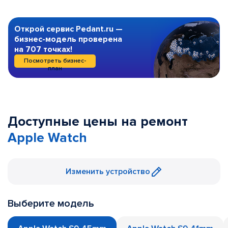
Открой сервис Pedant.ru —
бизнес-модель проверена
на 707 точках!
Посмотреть бизнес-
план
Доступные цены на ремонт
Apple Watch
Изменить устройство
Выберите модель