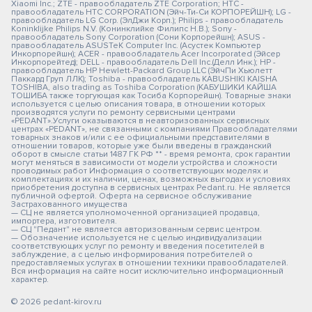
Xiaomi Inc.; ZTE - правообладатель ZTE Corporation; HTC -
правообладатель HTC CORPORATION (Эйч-Ти-Си КОРПОРЕЙШН); LG -
правообладатель LG Corp. (ЭлДжи Корп.); Philips - правообладатель
Koninklijke Philips N.V. (Конинклийке Филипс Н.В.); Sony -
правообладатель Sony Corporation (Сони Корпорейшн); ASUS -
правообладатель ASUSTeK Computer Inc. (Асустек Компьютер
Инкорпорейшн); ACER - правообладатель Acer Incorporated (Эйсер
Инкорпорейтед); DELL - правообладатель Dell Inc.(Делл Инк.); HP -
правообладатель HP Hewlett-Packard Group LLC (ЭйчПи Хьюлетт
Паккард Груп ЛЛК); Toshiba - правообладатель KABUSHIKI KAISHA
TOSHIBA, also trading as Toshiba Corporation (КАБУШИКИ КАЙША
ТОШИБА также торгующая как Тосиба Корпорейшн). Товарные знаки
используется с целью описания товара, в отношении которых
производятся услуги по ремонту сервисными центрами
«PEDANT».Услуги оказываются в неавторизованных сервисных
центрах «PEDANT», не связанными с компаниями Правообладателями
товарных знаков и/или с ее официальными представителями в
отношении товаров, которые уже были введены в гражданский
оборот в смысле статьи 1487 ГК РФ ** - время ремонта, срок гарантии
могут меняться в зависимости от модели устройства и сложности
проводимых работ Информация о соответствующих моделях и
комплектациях и их наличии, ценах, возможных выгодах и условиях
приобретения доступна в сервисных центрах Pedant.ru. Не является
публичной офертой. Оферта на сервисное обслуживание
Застрахованного имущества
— СЦ не является уполномоченной организацией продавца,
импортера, изготовителя.
— СЦ "Педант" не является авторизованным сервис центром.
— Обозначение используется не с целью индивидуализации
соответствующих услуг по ремонту и введения посетителей в
заблуждение, а с целью информирования потребителей о
предоставляемых услугах в отношении техники правообладателей.
Вся информация на сайте носит исключительно информационный
характер.
© 2026 pedant-kirov.ru