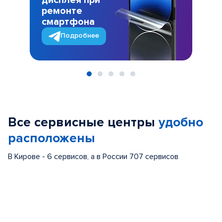
дисплея при
ремонте
смартфона
Подробнее
Item
1
of
Все сервисные центры
удобно
5
расположены
В Кирове - 6 сервисов, а в России 707 сервисов