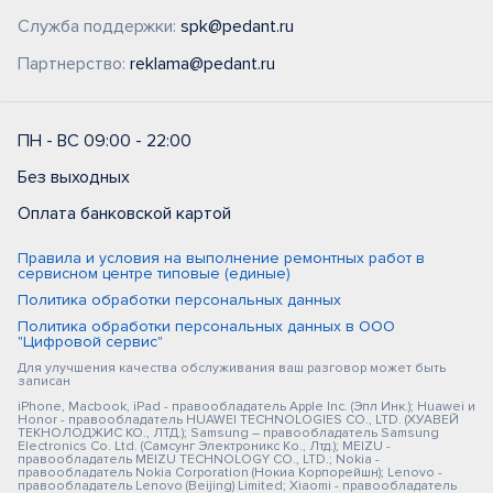
Служба поддержки:
spk@pedant.ru
Партнерство:
reklama@pedant.ru
ПН - ВС 09:00 - 22:00
Без выходных
Оплата банковской картой
Правила и условия на выполнение ремонтных работ в
сервисном центре типовые (единые)
Политика обработки персональных данных
Политика обработки персональных данных в ООО
"Цифровой сервис"
Для улучшения качества обслуживания ваш разговор может быть
записан
iPhone, Macbook, iPad - правообладатель Apple Inc. (Эпл Инк.); Huawei и
Honor - правообладатель HUAWEI TECHNOLOGIES CO., LTD. (ХУАВЕЙ
ТЕКНОЛОДЖИС КО., ЛТД.); Samsung – правообладатель Samsung
Electronics Co. Ltd. (Самсунг Электроникс Ко., Лтд.); MEIZU -
правообладатель MEIZU TECHNOLOGY CO., LTD.; Nokia -
правообладатель Nokia Corporation (Нокиа Корпорейшн); Lenovo -
правообладатель Lenovo (Beijing) Limited; Xiaomi - правообладатель