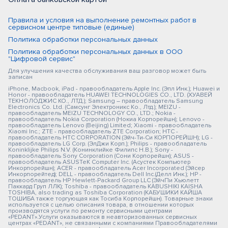
Правила и условия на выполнение ремонтных работ в
сервисном центре типовые (единые)
Политика обработки персональных данных
Политика обработки персональных данных в ООО
"Цифровой сервис"
Для улучшения качества обслуживания ваш разговор может быть
записан
iPhone, Macbook, iPad - правообладатель Apple Inc. (Эпл Инк.); Huawei и
Honor - правообладатель HUAWEI TECHNOLOGIES CO., LTD. (ХУАВЕЙ
ТЕКНОЛОДЖИС КО., ЛТД.); Samsung – правообладатель Samsung
Electronics Co. Ltd. (Самсунг Электроникс Ко., Лтд.); MEIZU -
правообладатель MEIZU TECHNOLOGY CO., LTD.; Nokia -
правообладатель Nokia Corporation (Нокиа Корпорейшн); Lenovo -
правообладатель Lenovo (Beijing) Limited; Xiaomi - правообладатель
Xiaomi Inc.; ZTE - правообладатель ZTE Corporation; HTC -
правообладатель HTC CORPORATION (Эйч-Ти-Си КОРПОРЕЙШН); LG -
правообладатель LG Corp. (ЭлДжи Корп.); Philips - правообладатель
Koninklijke Philips N.V. (Конинклийке Филипс Н.В.); Sony -
правообладатель Sony Corporation (Сони Корпорейшн); ASUS -
правообладатель ASUSTeK Computer Inc. (Асустек Компьютер
Инкорпорейшн); ACER - правообладатель Acer Incorporated (Эйсер
Инкорпорейтед); DELL - правообладатель Dell Inc.(Делл Инк.); HP -
правообладатель HP Hewlett-Packard Group LLC (ЭйчПи Хьюлетт
Паккард Груп ЛЛК); Toshiba - правообладатель KABUSHIKI KAISHA
TOSHIBA, also trading as Toshiba Corporation (КАБУШИКИ КАЙША
ТОШИБА также торгующая как Тосиба Корпорейшн). Товарные знаки
используется с целью описания товара, в отношении которых
производятся услуги по ремонту сервисными центрами
«PEDANT».Услуги оказываются в неавторизованных сервисных
центрах «PEDANT», не связанными с компаниями Правообладателями