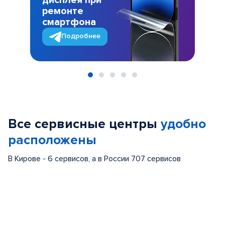
дисплея при
ремонте
смартфона
Подробнее
Item
1
of
Все сервисные центры
удобно
5
расположены
В Кирове - 6 сервисов, а в России 707 сервисов