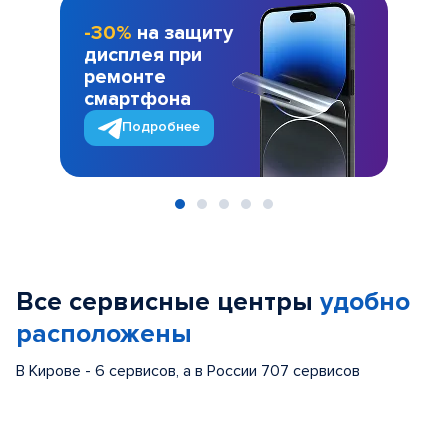
-30%
на защиту
дисплея при
ремонте
смартфона
Подробнее
Item
1
of
Все сервисные центры
удобно
5
расположены
В Кирове - 6 сервисов, а в России 707 сервисов