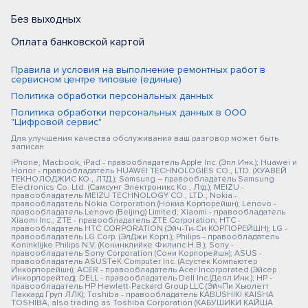
Без выходных
Оплата банковской картой
Правила и условия на выполнение ремонтных работ в
сервисном центре типовые (единые)
Политика обработки персональных данных
Политика обработки персональных данных в ООО
"Цифровой сервис"
Для улучшения качества обслуживания ваш разговор может быть
записан
iPhone, Macbook, iPad - правообладатель Apple Inc. (Эпл Инк.); Huawei и
Honor - правообладатель HUAWEI TECHNOLOGIES CO., LTD. (ХУАВЕЙ
ТЕКНОЛОДЖИС КО., ЛТД.); Samsung – правообладатель Samsung
Electronics Co. Ltd. (Самсунг Электроникс Ко., Лтд.); MEIZU -
правообладатель MEIZU TECHNOLOGY CO., LTD.; Nokia -
правообладатель Nokia Corporation (Нокиа Корпорейшн); Lenovo -
правообладатель Lenovo (Beijing) Limited; Xiaomi - правообладатель
Xiaomi Inc.; ZTE - правообладатель ZTE Corporation; HTC -
правообладатель HTC CORPORATION (Эйч-Ти-Си КОРПОРЕЙШН); LG -
правообладатель LG Corp. (ЭлДжи Корп.); Philips - правообладатель
Koninklijke Philips N.V. (Конинклийке Филипс Н.В.); Sony -
правообладатель Sony Corporation (Сони Корпорейшн); ASUS -
правообладатель ASUSTeK Computer Inc. (Асустек Компьютер
Инкорпорейшн); ACER - правообладатель Acer Incorporated (Эйсер
Инкорпорейтед); DELL - правообладатель Dell Inc.(Делл Инк.); HP -
правообладатель HP Hewlett-Packard Group LLC (ЭйчПи Хьюлетт
Паккард Груп ЛЛК); Toshiba - правообладатель KABUSHIKI KAISHA
TOSHIBA, also trading as Toshiba Corporation (КАБУШИКИ КАЙША