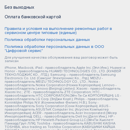
Без выходных
Оплата банковской картой
Правила и условия на выполнение ремонтных работ в
сервисном центре типовые (единые)
Политика обработки персональных данных
Политика обработки персональных данных в ООО
"Цифровой сервис"
Для улучшения качества обслуживания ваш разговор может быть
записан
iPhone, Macbook, iPad - правообладатель Apple Inc. (Эпл Инк.); Huawei и
Honor - правообладатель HUAWEI TECHNOLOGIES CO., LTD. (ХУАВЕЙ
ТЕКНОЛОДЖИС КО., ЛТД.); Samsung – правообладатель Samsung
Electronics Co. Ltd. (Самсунг Электроникс Ко., Лтд.); MEIZU -
правообладатель MEIZU TECHNOLOGY CO., LTD.; Nokia -
правообладатель Nokia Corporation (Нокиа Корпорейшн); Lenovo -
правообладатель Lenovo (Beijing) Limited; Xiaomi - правообладатель
Xiaomi Inc.; ZTE - правообладатель ZTE Corporation; HTC -
правообладатель HTC CORPORATION (Эйч-Ти-Си КОРПОРЕЙШН); LG -
правообладатель LG Corp. (ЭлДжи Корп.); Philips - правообладатель
Koninklijke Philips N.V. (Конинклийке Филипс Н.В.); Sony -
правообладатель Sony Corporation (Сони Корпорейшн); ASUS -
правообладатель ASUSTeK Computer Inc. (Асустек Компьютер
Инкорпорейшн); ACER - правообладатель Acer Incorporated (Эйсер
Инкорпорейтед); DELL - правообладатель Dell Inc.(Делл Инк.); HP -
правообладатель HP Hewlett-Packard Group LLC (ЭйчПи Хьюлетт
Паккард Груп ЛЛК); Toshiba - правообладатель KABUSHIKI KAISHA
TOSHIBA, also trading as Toshiba Corporation (КАБУШИКИ КАЙША