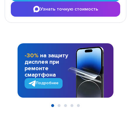
Узнать точную стоимость
-30%
на защиту
дисплея при
ремонте
смартфона
Подробнее
Item
1
of