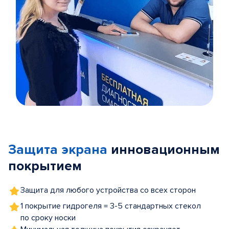
Item
1
of
Защита экрана
инновационным
5
покрытием
Защита для любого устройства со всех сторон
1 покрытие гидрогеля = 3-5 стандартных стекол
по сроку носки