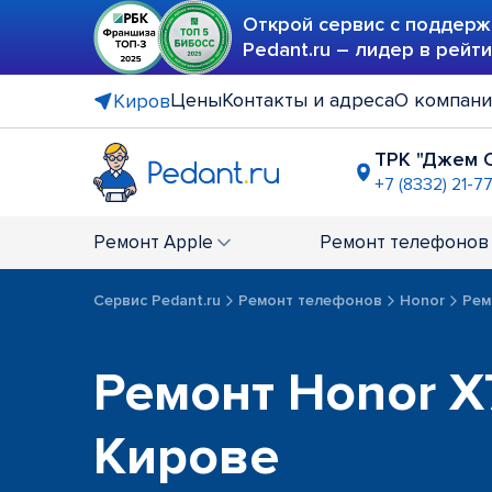
Открой сервис с поддерж
Pedant.ru – лидер в рейт
Цены
Контакты и адреса
О компан
Киров
ТРК "Джем 
+7 (8332) 21-7
ГМ "Макси
+7 (8332) 21
Ремонт
Apple
Ремонт
телефонов
Сервис Pedant.ru
Ремонт телефонов
Honor
Рем
Ремонт Honor X7
Кирове