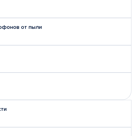
рофонов от пыли
сти