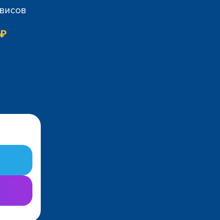
рвисов
 ₽