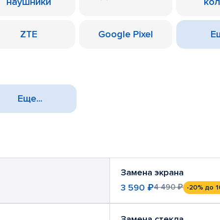
наушники
ко
ZTE
Google Pixel
Ещ
Еще...
Замена экрана
3 590 ₽
4 490 ₽
-20%
до 1
Замена стекла