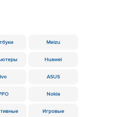
тбуки
Meizu
ьютеры
Huawei
ivo
ASUS
PPO
Nokia
ативные
Игровые