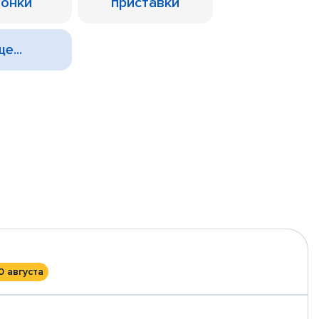
лонки
приставки
е...
0 августа