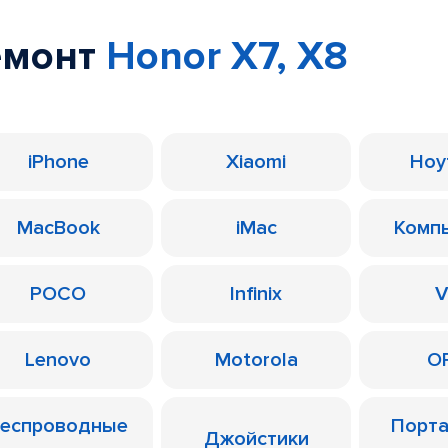
емонт
Honor X7, X8
iPhone
Xiaomi
Ноу
MacBook
iMac
Комп
POCO
Infinix
V
Lenovo
Motorola
O
еспроводные
Порт
Джойстики