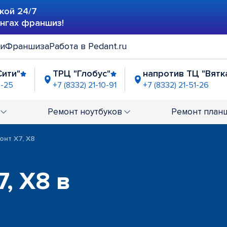
кой 24/7
ингах франшиз!
ии
Франшиза
Работа в Pedant.ru
Сити"
ТРЦ "Глобус"
напротив ТЦ "Вятк
7-25
+7 (8332) 21-10-91
+7 (8332) 21-51-26
"
ТРЦ "Время Простора"
-56-76
+7 (8332) 21-56-68
Ремонт
ноутбуков
Ремонт
план
онт X7, X8
, X8 в