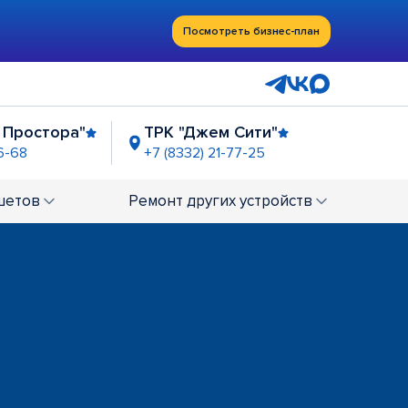
Посмотреть бизнес-план
 Простора"
ТРК "Джем Сити"
6-68
+7 (8332) 21-77-25
шетов
Ремонт
других устройств