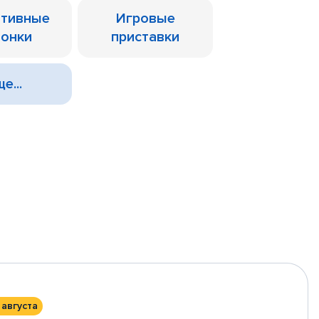
ативные
Игровые
лонки
приставки
е...
 августа