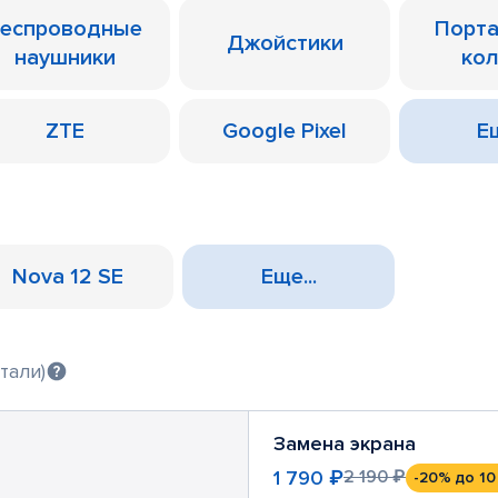
еспроводные
Порт
Джойстики
наушники
ко
ZTE
Google Pixel
Ещ
Nova 12 SE
Еще...
тали)
Замена экрана
1 790 ₽
2 190 ₽
-20%
до 10