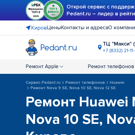
Открой сервис с поддерж
Pedant.ru – лидер в рейт
Цены
Контакты и адреса
О компан
Киров
ТЦ "Макси" 
+7 (8332) 21-11
ТРЦ "Глоб
+7 (8332) 21-
Ремонт
Apple
Ремонт
телефонов
Сервис Pedant.ru
Ремонт телефонов
Huawei
Ремонт Nova 9 SE, Nova 10 SE, Nova 12 SE
Ремонт Huawei 
Nova 10 SE, Nov