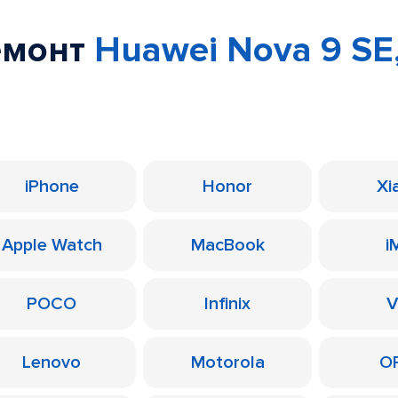
емонт
Huawei Nova 9 SE,
iPhone
Honor
Xi
Apple Watch
MacBook
i
POCO
Infinix
V
Lenovo
Motorola
O