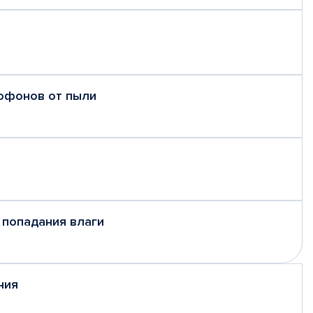
рофонов от пыли
 попадания влаги
ния